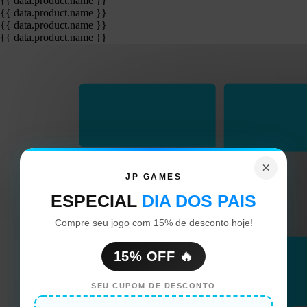
{{ data.product.name }}
{{ data.product.name }}
{{ data.product.name }}
{{ data.product.name }}
×
JP GAMES
ESPECIAL
DIA DOS PAIS
Compre seu jogo com 15% de desconto hoje!
15% OFF 🔥
SEU CUPOM DE DESCONTO