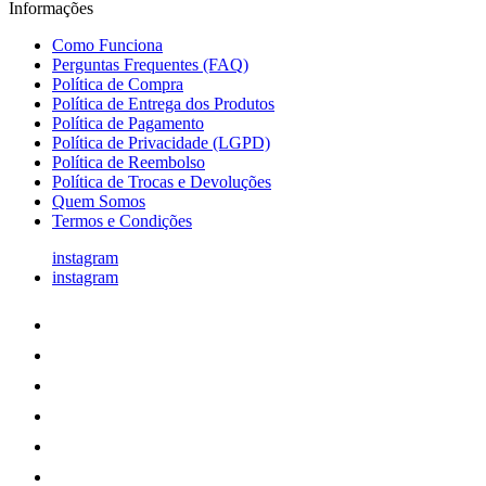
Informações
Como Funciona
Perguntas Frequentes (FAQ)
Política de Compra
Política de Entrega dos Produtos
Política de Pagamento
Política de Privacidade (LGPD)
Política de Reembolso
Política de Trocas e Devoluções
Quem Somos
Termos e Condições
instagram
instagram